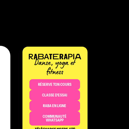
Danse, yoga et
fitness
RÉSERVE TON COURS
CLASSE D'ESSAI
RABA EN LIGNE
COMMUNAUTÉ
WHATSAPP
TÉLÉCHARGE NOTRE
APP