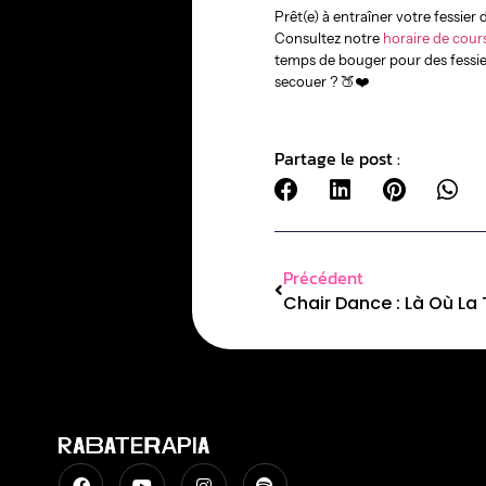
Prêt(e) à entraîner votre fessier
Consultez notre
horaire de cour
temps de bouger pour des fessier
secouer ? 🍑❤️
Partage le post :
Précédent