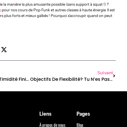
 de la manière la plus amusante possible (sans support à squat !) ?
s
pour nos cours de Pop Funk et autres classes à haute énergie. Il est
s plus forts et mieux galbés ! Pourquoi s'accroupir quand on peut
Suivant
Chair Dance : Là Où La Timidité Finit Et La Coquetterie Commence
Objectifs De Flexibilité? Tu N’es Pas « Trop Raide » — Tu Débutes Simplement.
Liens
Pages
À propos de nous
Blog