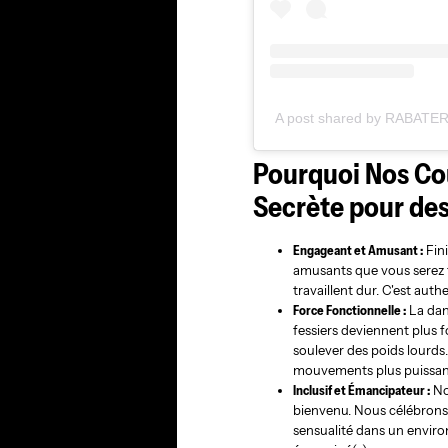
A post shared by RABATERA
Pourquoi Nos Co
Secrète pour des
Engageant et Amusant :
Fini
amusants que vous serez t
travaillent dur. C'est aut
Force Fonctionnelle :
La dan
fessiers deviennent plus 
soulever des poids lourds.
mouvements plus puissants
Inclusif et Émancipateur :
No
bienvenu. Nous célébrons 
sensualité dans un environ