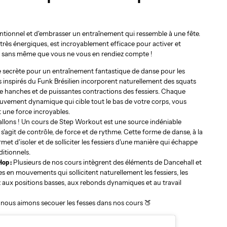
ventionnel et d'embrasser un entraînement qui ressemble à une fête.
 très énergiques, est incroyablement efficace pour activer et
t sans même que vous ne vous en rendiez compte !
 secrète pour un entraînement fantastique de danse pour les
 inspirés du Funk Brésilien incorporent naturellement des squats
de hanches et de puissantes contractions des fessiers. Chaque
ement dynamique qui cible tout le bas de votre corps, vous
t une force incroyables.
allons ! Un cours de Step Workout est une source indéniable
Il s'agit de contrôle, de force et de rythme. Cette forme de danse, à la
rmet d'isoler et de solliciter les fessiers d'une manière qui échappe
ditionnels.
Hop :
Plusieurs de nos cours intègrent des éléments de Dancehall et
s en mouvements qui sollicitent naturellement les fessiers, les
z aux positions basses, aux rebonds dynamiques et au travail
t nous aimons secouer les fesses dans nos cours 🍑