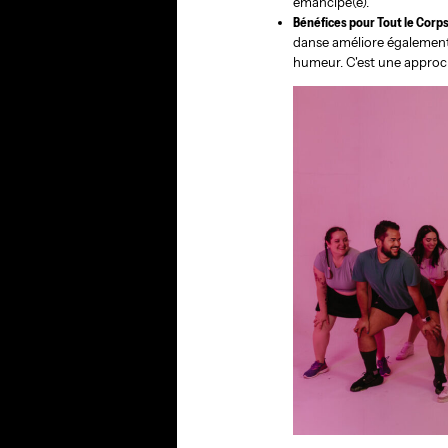
émancipé(e).
Bénéfices pour Tout le Corps
danse améliore également v
humeur. C'est une approch