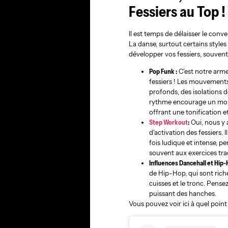
Fessiers au Top !
Il est temps de délaisser le con
La danse, surtout certains styles
développer vos fessiers, souven
Pop Funk :
C'est notre arme
fessiers ! Les mouvements
profonds, des isolations 
rythme encourage un mouv
offrant une tonification e
Step Workout
:
Oui, nous y 
d'activation des fessiers. 
fois ludique et intense, pe
souvent aux exercices tra
Influences Dancehall et Hip-
de Hip-Hop, qui sont riche
cuisses et le tronc. Pense
puissant des hanches.
Vous pouvez voir ici à quel poin