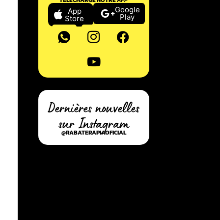
Google
App
Play
Store
Dernières nouvelles
sur Instagram
@RABATERAPIAOFICIAL