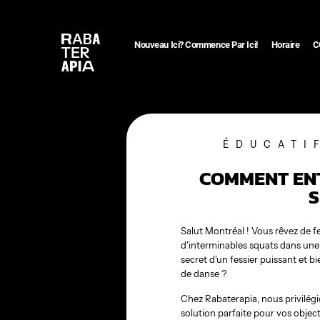
Nouveau Ici? Commence Par Ici!
Horaire
C
ÉDUCATI
COMMENT ENT
S
Salut Montréal ! Vous rêvez de fe
d'interminables squats dans une s
secret d'un fessier puissant et b
de danse ?
Chez Rabaterapia, nous privilégio
solution parfaite pour vos object