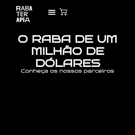
NOVO(A) AQUI? COMECE POR AQUI!
ALUGAR O ESTÚDIO
O RABA DE UM
MILHÃO DE
DÓLARES
Conheça os nossos parceiros