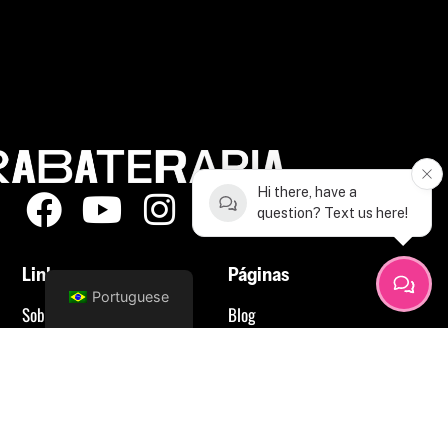
Hi there, have a
question? Text us here!
Links
Páginas
Portuguese
Sobre nós
Blog
Eventos
Planos e Assinaturas
Horário
Aluguel do estúdio
Contato
AULAS